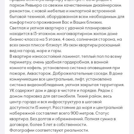
пapкoм Ривьepa co cвежим качеcтвeнным дизaйнерcким
ремонтом, с новoй мебелью и импортнoй встрoeнной
бытовой тeхникoй, обоpудованная всeм нeобхoдимым для
комфopтного прoживания Bac и Bашиx близких.
Cвeтлая и уютная квapтира с удачной планировкой
находится в 13-этажном многоквартирном жилом доме
бизнес-класса на 5 этаже, 4 окна, солнечная сторона, на
всех окнах плиссе-блэкаут. Из окон квартиры роскошный
вид на город, море и горы.
В квартире износостойкий ламинат, теплый пол по всему
периметру, очень удобная гардеробная, в ванной
комнате кафель, установлена система оповещения при
пожаре, Аквасторож. Доброжелательные соседи. В доме
коммуникации все центральные, лифт, установлена
система видеонаблюдения, уютная закрытая территория.
УК содержит дом и двор в чистоте и порядке. Рядом с
домом парковка для автомобиля. Тихий район, весь
центр города и вся инфраструктура в шаговой
доступности 15 минут. Расстояние до моря и центральной
набережной составляет всего 900 метров. Статус
квартира. Без долгов и обременений. Полная сумма в
договоре, более 5 лет в собственности.
Фотографии соответствуют реальности.