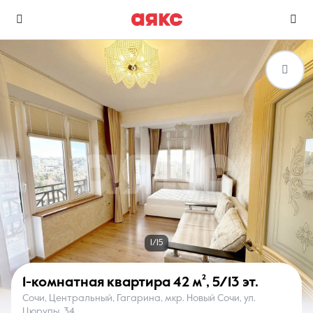
г. Сочи
Избранное
Сравнение
0 объявлений
0 объявлений
Недвижимость
Услуги
1/15
1-комнатная квартира
42 м²
,
5/13 эт.
Сочи, Центральный, Гагарина, мкр. Новый Сочи, ул.
О компании
Контакты
Цюрупы, 34