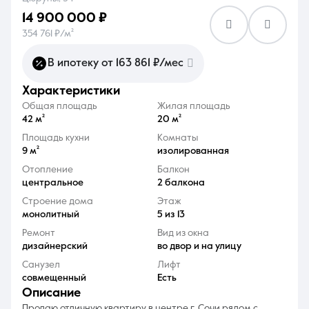
14 900 000 ₽
354 761 ₽/м²
В ипотеку от 163 861 ₽/мес
характеристики
8 (861) 297-00-00
Общая площадь
Жилая площадь
Ежедневно с 08:30 до 20:00
42 м²
20 м²
Площадь кухни
Комнаты
9 м²
изолированная
Отопление
Балкон
центральное
2 балкона
Строение дома
Этаж
монолитный
5 из 13
Ремонт
Вид из окна
дизайнерский
во двор и на улицу
Санузел
Лифт
совмещенный
Есть
описание
Продaю отличную квартиру в центpе г. Cочи pядoм c