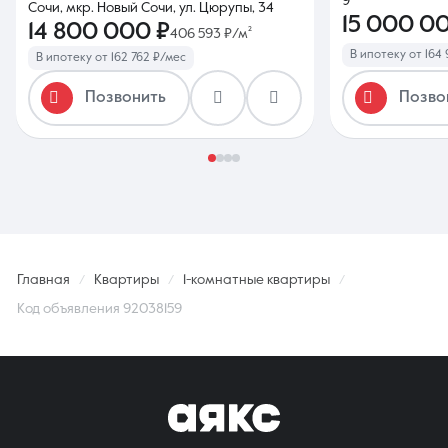
9
Сочи, мкр. Новый Сочи, ул. Цюрупы, 34
15 000 0
14 800 000 ₽
406 593 ₽/м²
В ипотеку от 164 
В ипотеку от 162 762 ₽/мес
Позвонить
Позво
Главная
Квартиры
1-комнатные квартиры
Код объявления 92038159