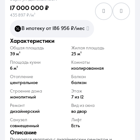
17 000 000 ₽
435 897 ₽/м²
В ипотеку от 186 956 ₽/мес
характеристики
8 (861) 297-00-00
Общая площадь
Жилая площадь
Ежедневно с 08:30 до 20:00
39 м²
25 м²
Площадь кухни
Комнаты
6 м²
изолированная
Отопление
Балкон
центральное
балкон
Строение дома
Этаж
монолитный
7 из 12
Ремонт
Вид из окна
дизайнерский
во двор
Санузел
Лифт
совмещенный
Есть
описание
Продается квартира с дизайнерским ремонтом и