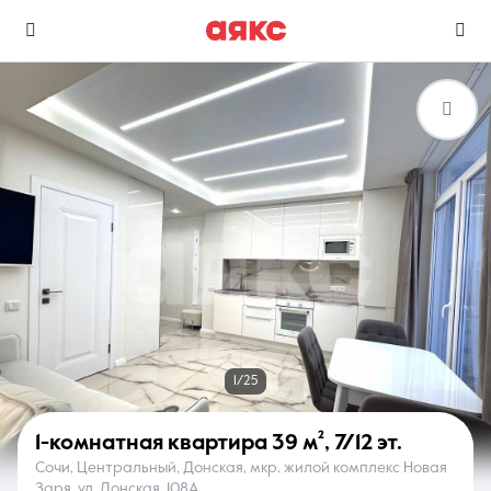
г. Сочи
Избранное
Сравнение
0 объявлений
0 объявлений
Недвижимость
Услуги
1/25
1-комнатная квартира
39 м²
,
7/12 эт.
Сочи, Центральный, Донская, мкр. жилой комплекс Новая
О компании
Контакты
Заря, ул. Донская, 108А