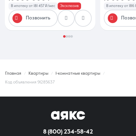
В ипотеку от 181 457 ₽/мес
Эксклюзив
В ипотеку от 186
Позвонить
Позво
Главная
Квартиры
1-комнатные квартиры
Код объявления 91285637
8 (800) 234-58-42